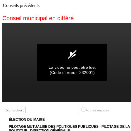
Conseils précédents
Conseil municipal en différé
0
seconds
of
0
seconds
La vidéo ne peut être lue.
(Code d'erreur: 232001)
Rechercher :
toutes séances
ÉLECTION DU MAIRE
PILOTAGE MUTUALISE DES POLITIQUES PUBLIQUES - PILOTAGE DE LA
POLITIQUE - DIRECTION GÉNÉRALE