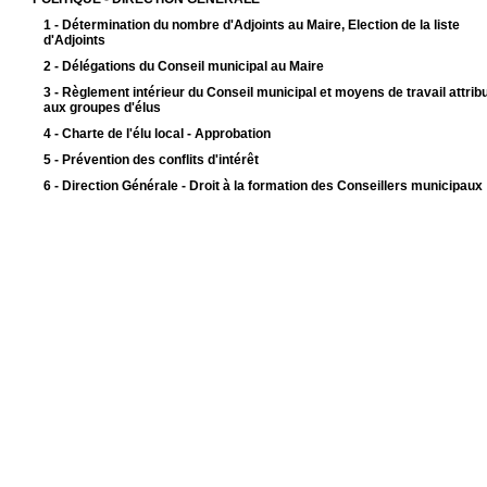
1 - Détermination du nombre d'Adjoints au Maire, Election de la liste
d'Adjoints
2 - Délégations du Conseil municipal au Maire
3 - Règlement intérieur du Conseil municipal et moyens de travail attrib
aux groupes d'élus
4 - Charte de l'élu local - Approbation
5 - Prévention des conflits d'intérêt
6 - Direction Générale - Droit à la formation des Conseillers municipaux
7 - Détermination du montant des indemnités des élus membres du Con
municipal
8 - Direction Générale - Frais du Maire et des Conseillers municipaux lié
l'exercice de leur mandat - Approbation
9 - Direction générale - Formation du Cabinet du Maire
11 - Renouvellement électoral 2020 - Désignation de représentants dan
différents organismes
13 - Centre Communal d'Action Sociale - Détermination et désignation 
représentants
16 - Commission de Contrôle - Création et désignation des membres
PILOTAGE MUTUALISE DES POLITIQUES PUBLIQUES - SERVICE DES
ASSEMBLÉES
10 - Commissions thématiques - Constitution - Désignation de
représentants