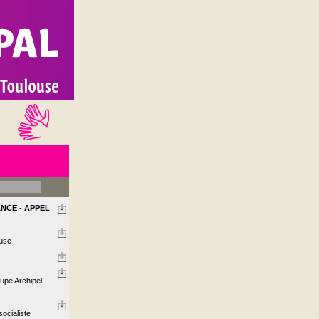
NCE - APPEL
use
upe Archipel
socialiste