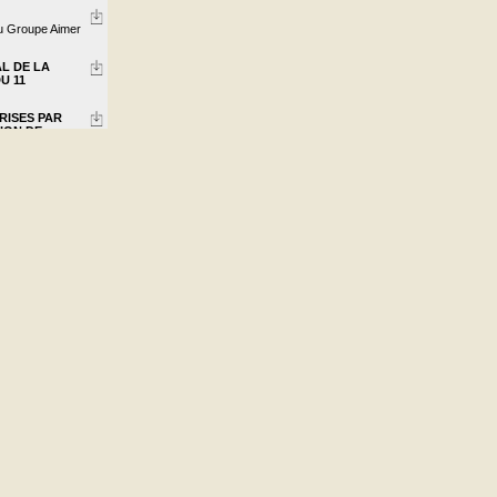
u Groupe Aimer
L DE LA
U 11
RISES PAR
ION DE
NÉRAL DES
ppement Durable
rojets de
ur la mise en
r les petits
- Fonds de
 d'une
as pour l'accueil de
726