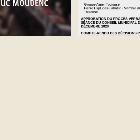
Groupe Aimer Toulouse
Pierre Esplugas-Labatut - Membre d
Toulouse
APPROBATION DU PROCÈS-VERBA
SÉANCE DU CONSEIL MUNICIPAL D
DÉCEMBRE 2020
COMPTE-RENDU DES DÉCISIONS P
MONSIEUR LE MAIRE EN APPLICAT
L'ARTICLE L2122-22 DU CODE GÉ
COLLECTIVITÉS TERRITORIALES
DÉLIBÉRATIONS 1
Jean-Luc MOUDENC - Maire
1.1 Présentation du rapport Dévelo
de la ville de Toulouse
Environnement et énergie 20-0647
1.2 Projet 100 000 arbres - Appel à p
l'Agence Nationale de la Recherche
Environnement et énergie 20-0654
1.3 Lancement d'une consultation po
place d'ombrières photovoltaïques pou
parkings
Environnement et énergie 20-0661
DÉLIBÉRATIONS 2
Daniel ROUGE - Adjoint au Maire
2.1 Plan de lutte contre la précarité 
soutien aux associations : attribution
subvention à l'association Cités Carit
grands précaires - Exercice 2021
Solidarités et cohésion sociale 20-0