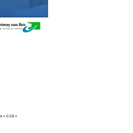
e « C.I.G »