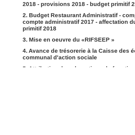
2018 - provisions 2018 - budget primitif 
2. Budget Restaurant Administratif - com
compte administratif 2017 - affectation d
primitif 2018
3. Mise en oeuvre du «RIFSEEP »
4. Avance de trésorerie à la Caisse des é
communal d'action sociale
5. Attribution de subventions de foncti
6. Plan de financement définitif du Contr
7. Reconduction du Pass-Solidaire pour 
8. Compteurs électriques LINKY - Interdic
les locaux communaux
9. Îlot de la Pointe - Promesse de vente 
Fontenay résidentielle » et «La Porte de 
de nouvelles négociations