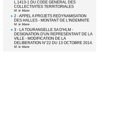
L.1413-1 DU CODE GENERAL DES
COLLECTIVITES TERRITORIALES
M. le Maire
2 - APPEL A PROJETS REDYNAMISATION
DES HALLES - MONTANT DE L'INDEMNITE
M. le Maire
3 - LA TOURANGELLE SA D'HLM -
DESIGNATION D'UN REPRESENTANT DE LA
VILLE - MODIFICATION DE LA
DELIBERATION N°22 DU 13 OCTOBRE 2014.
M. le Maire
RAYONNEMENT, TOURISME, GRANDS
EVENEMENTS, CONGRES ET FRANCOPHONIE
4 - ENGAGEMENT DE LA VILLE DE TOURS
DANS LA REMISE DU PRIX DE LA VILLE DE
TOURS - C'EST MON TOURS.
M. TEBALDI
FINANCES ET COMMANDE PUBLIQUE
5 - BUDGET PRINCIPAL DE LA VILLE DE
TOURS - EXERCICE 2017 - DECISION
MODIFICATIVE N°1.
Mme MILLOT
6 - BUDGET ANNEXE DES ACTIVITES
LYRIQUES ET SYMPHONIQUES - DECISION
MODIFICATIVE N° 1, EXERCICE 2017 -
RECTIFICATION DE LA DELIBERATION N° 12
DU 20 MARS 2017 RELATIVE A
L'AFFECTATION DU RESULTAT.
Mme BEUZELIN