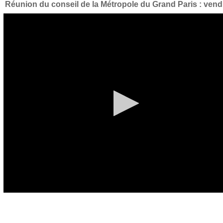
Réunion du conseil de la Métropole du Grand Paris : vendre
0
seconds
of
0
seconds