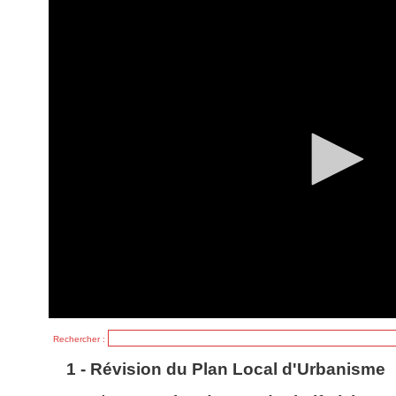
0
seconds
of
0
seconds
Rechercher :
1 - Révision du Plan Local d'Urbanisme