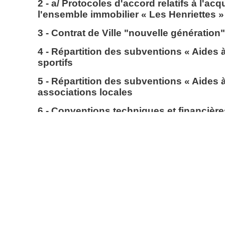
2 - a/ Protocoles d'accord relatifs à l'acq
l'ensemble immobilier « Les Henriettes »
3 - Contrat de Ville "nouvelle génération"
4 - Répartition des subventions « Aides à
sportifs
5 - Répartition des subventions « Aides à
associations locales
6 - Conventions techniques et financièr
VALOPHIS-HABITAT et BATIGERE relatives
points d'apports volontaires enterrés «
subvention
7 - Convention à conclure avec la Société 
travaux de restructuration de l'ouvrage 
Villa des Carrières
8 - Demande d'autorisation au Maire de 
construire pour un bâtiment modulaire ac