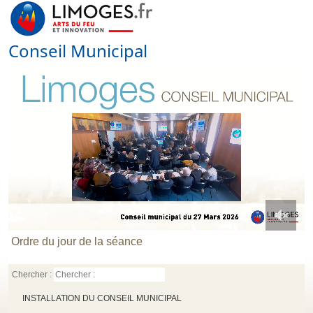
Conseil Municipal
0
Ordre du jour de la séance
of
1
hour,
Chercher :
55
minutes,
INSTALLATION DU CONSEIL MUNICIPAL
38