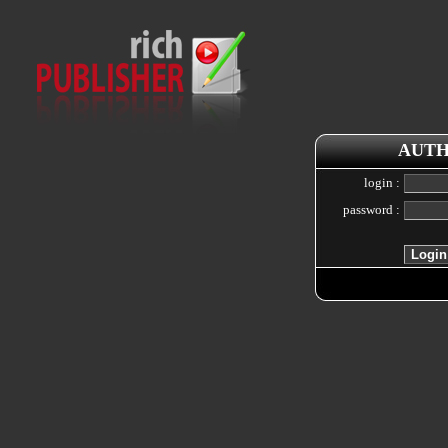
AUTH
login :
password :